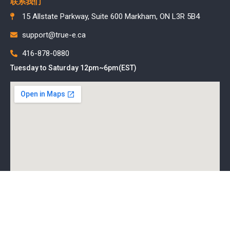
联系我们
15 Allstate Parkway, Suite 600 Markham, ON L3R 5B4
support@true-e.ca
416-878-0880
Tuesday to Saturday 12pm~6pm(EST)