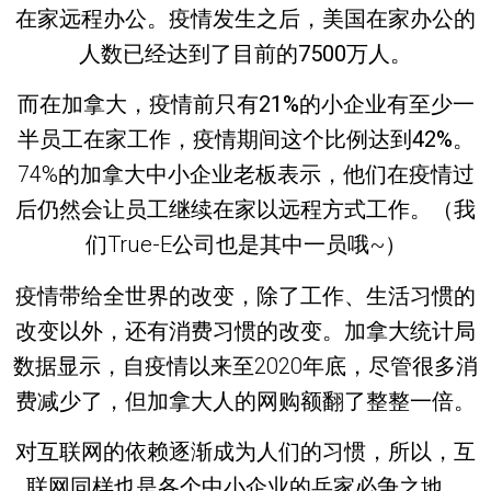
在家远程办公。
疫情发生之后
，美国在家办公的
人数已经达到了目前的
7500万
人。
而在加拿大，
疫情前
只有
21%的小企业
有至少一
半员工在家工作，
疫情期间
这个比例
达到42%
。
74%的加拿大中小企业老板表示，他们在疫情过
后仍然会让员工继续在家以
远程方式工作
。（我
们True-E公司也是其中一员哦~）
疫情带给全世界的改变，除了工作、生活习惯的
改变以外，还有
消费习惯的改变
。加拿大统计局
数据显示，自疫情以来至2020年底，尽管很多消
费减少了，但加拿大人的
网购额翻了整整一倍
。
对互联网的依赖逐渐成为人们的习惯，所以，
互
联网
同样也是各个中小企业的
兵家必争之地
。