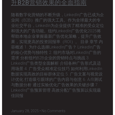
升B2B营销效果的全面指南
随着数字化营销的不断升级，LinkedIn广告已成为企
业间（B2B）推广的强大工具。作为全球最大的专
业社交平台，LinkedIn为企业提供了精准的受众定位
和强大的广告功能。纽约LinkedIn广告优化2025将
帮助本地企业掌握最新广告优化策略，提升广告效
果，实现更高的投资回报率（ROI）。 目录 章节 内
容概述 1. 为什么选择LinkedIn广告？ LinkedIn广告
的核心优势与独特性 2. 纽约市场对LinkedIn广告的
需求 分析纽约B2B企业的营销特点与挑战 3.
LinkedIn广告类型全面解析 介绍各种广告形式及适
用场景 4. 广告受众精准定位技巧 如何利用LinkedIn
数据实现高效的目标群体定位 5. 广告文案与视觉设
计优化 打造吸引眼球的广告内容与创意 6. A/B测试
与数据分析 通过实验优化广告效果的关键步骤 7.
LinkedIn广告预算管理 高效分配广告预算以实现最
佳回报
January 28, 2025
No Comments