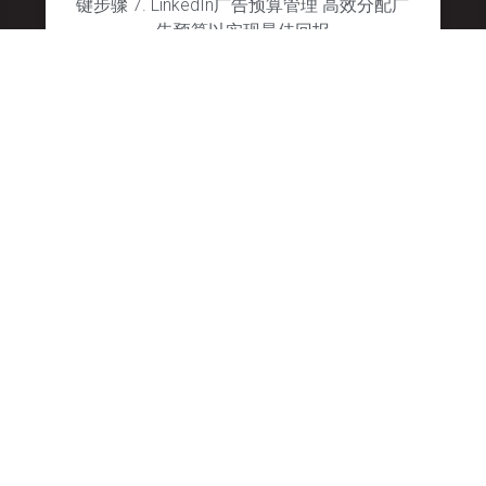
键步骤 7. LinkedIn广告预算管理 高效分配广
告预算以实现最佳回报
January 28, 2025
No Comments
联系我们
15 Allstate Parkway, Suite 600
媒体营销