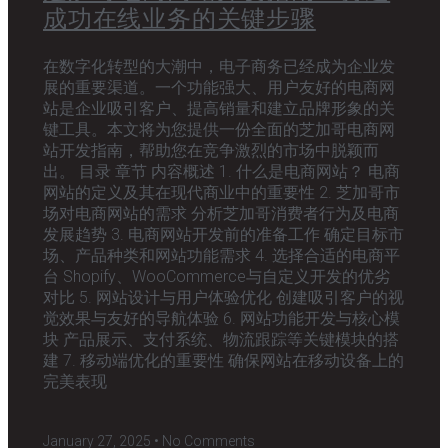
成功在线业务的关键步骤
在数字化转型的大潮中，电子商务已经成为企业发
展的重要渠道。一个功能强大、用户友好的电商网
站是企业吸引客户、提高销量和建立品牌形象的关
键工具。本文将为您提供一份全面的芝加哥电商网
站开发指南，帮助您在竞争激烈的市场中脱颖而
出。 目录 章节 内容概述 1. 什么是电商网站？ 电商
网站的定义及其在现代商业中的重要性 2. 芝加哥市
场对电商网站的需求 分析芝加哥消费者行为及电商
发展趋势 3. 电商网站开发前的准备工作 确定目标市
场、产品种类和网站功能需求 4. 选择合适的电商平
台 Shopify、WooCommerce与自定义开发的优劣
对比 5. 网站设计与用户体验优化 创建吸引客户的视
觉效果与友好的导航体验 6. 网站功能开发与核心模
块 产品展示、支付系统、物流跟踪等关键模块的搭
建 7. 移动端优化的重要性 确保网站在移动设备上的
完美表现
January 27, 2025
No Comments