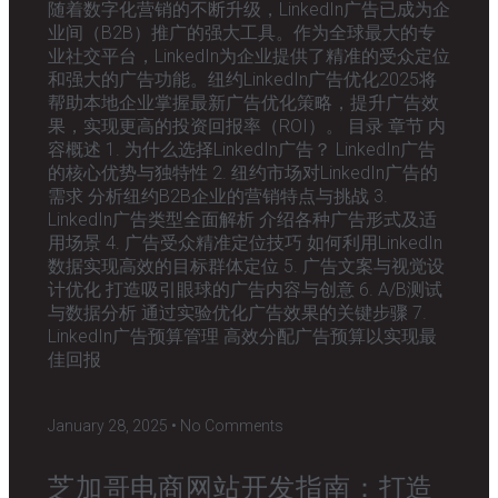
随着数字化营销的不断升级，LinkedIn广告已成为企
业间（B2B）推广的强大工具。作为全球最大的专
业社交平台，LinkedIn为企业提供了精准的受众定位
和强大的广告功能。纽约LinkedIn广告优化2025将
帮助本地企业掌握最新广告优化策略，提升广告效
果，实现更高的投资回报率（ROI）。 目录 章节 内
容概述 1. 为什么选择LinkedIn广告？ LinkedIn广告
的核心优势与独特性 2. 纽约市场对LinkedIn广告的
需求 分析纽约B2B企业的营销特点与挑战 3.
LinkedIn广告类型全面解析 介绍各种广告形式及适
用场景 4. 广告受众精准定位技巧 如何利用LinkedIn
数据实现高效的目标群体定位 5. 广告文案与视觉设
计优化 打造吸引眼球的广告内容与创意 6. A/B测试
与数据分析 通过实验优化广告效果的关键步骤 7.
LinkedIn广告预算管理 高效分配广告预算以实现最
佳回报
January 28, 2025
No Comments
芝加哥电商网站开发指南：打造