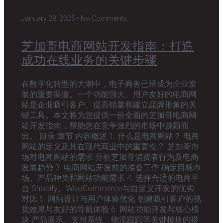
January 28, 2025
No Comments
芝加哥电商网站开发指南：打造
成功在线业务的关键步骤
在数字化转型的大潮中，电子商务已经成为企业发
展的重要渠道。一个功能强大、用户友好的电商网
站是企业吸引客户、提高销量和建立品牌形象的关
键工具。本文将为您提供一份全面的芝加哥电商网
站开发指南，帮助您在竞争激烈的市场中脱颖而
出。 目录 章节 内容概述 1. 什么是电商网站？ 电商
网站的定义及其在现代商业中的重要性 2. 芝加哥市
场对电商网站的需求 分析芝加哥消费者行为及电商
发展趋势 3. 电商网站开发前的准备工作 确定目标市
场、产品种类和网站功能需求 4. 选择合适的电商平
台 Shopify、WooCommerce与自定义开发的优劣
对比 5. 网站设计与用户体验优化 创建吸引客户的视
觉效果与友好的导航体验 6. 网站功能开发与核心模
块 产品展示、支付系统、物流跟踪等关键模块的搭