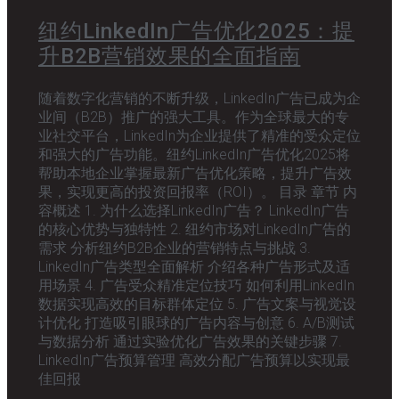
纽约LinkedIn广告优化2025：提
升B2B营销效果的全面指南
随着数字化营销的不断升级，LinkedIn广告已成为企
业间（B2B）推广的强大工具。作为全球最大的专
业社交平台，LinkedIn为企业提供了精准的受众定位
和强大的广告功能。纽约LinkedIn广告优化2025将
帮助本地企业掌握最新广告优化策略，提升广告效
果，实现更高的投资回报率（ROI）。 目录 章节 内
容概述 1. 为什么选择LinkedIn广告？ LinkedIn广告
的核心优势与独特性 2. 纽约市场对LinkedIn广告的
需求 分析纽约B2B企业的营销特点与挑战 3.
LinkedIn广告类型全面解析 介绍各种广告形式及适
用场景 4. 广告受众精准定位技巧 如何利用LinkedIn
数据实现高效的目标群体定位 5. 广告文案与视觉设
计优化 打造吸引眼球的广告内容与创意 6. A/B测试
与数据分析 通过实验优化广告效果的关键步骤 7.
LinkedIn广告预算管理 高效分配广告预算以实现最
佳回报