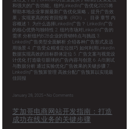
和强大的广告功能。纽约LinkedIn广告优化2025将
帮助本地企业掌握最新广告优化策略，提升广告效
果，实现更高的投资回报率（ROI）。 目录 章节 内
容概述 1. 为什么选择LinkedIn广告？ LinkedIn广告
的核心优势与独特性 2. 纽约市场对LinkedIn广告的
需求 分析纽约B2B企业的营销特点与挑战 3.
LinkedIn广告类型全面解析 介绍各种广告形式及适
用场景 4. 广告受众精准定位技巧 如何利用LinkedIn
数据实现高效的目标群体定位 5. 广告文案与视觉设
计优化 打造吸引眼球的广告内容与创意 6. A/B测试
与数据分析 通过实验优化广告效果的关键步骤 7.
LinkedIn广告预算管理 高效分配广告预算以实现最
佳回报
January 28, 2025
No Comments
芝加哥电商网站开发指南：打造
成功在线业务的关键步骤