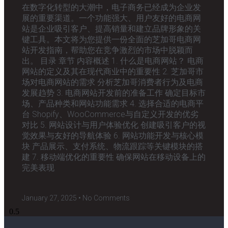
在数字化转型的大潮中，电子商务已经成为企业发
展的重要渠道。一个功能强大、用户友好的电商网
站是企业吸引客户、提高销量和建立品牌形象的关
键工具。本文将为您提供一份全面的芝加哥电商网
站开发指南，帮助您在竞争激烈的市场中脱颖而
出。 目录 章节 内容概述 1. 什么是电商网站？ 电商
网站的定义及其在现代商业中的重要性 2. 芝加哥市
场对电商网站的需求 分析芝加哥消费者行为及电商
发展趋势 3. 电商网站开发前的准备工作 确定目标市
场、产品种类和网站功能需求 4. 选择合适的电商平
台 Shopify、WooCommerce与自定义开发的优劣
对比 5. 网站设计与用户体验优化 创建吸引客户的视
觉效果与友好的导航体验 6. 网站功能开发与核心模
块 产品展示、支付系统、物流跟踪等关键模块的搭
建 7. 移动端优化的重要性 确保网站在移动设备上的
完美表现
January 27, 2025
No Comments