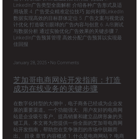
LinkedIn广告类型全面解析 介绍各种广告形式及适
用场景 4. 广告受众精准定位技巧 如何利用LinkedIn
数据实现高效的目标群体定位 5. 广告文案与视觉设
计优化 打造吸引眼球的广告内容与创意 6. A/B测试
与数据分析 通过实验优化广告效果的关键步骤 7.
LinkedIn广告预算管理 高效分配广告预算以实现最
佳回报
January 28, 2025
No Comments
芝加哥电商网站开发指南：打造
成功在线业务的关键步骤
在数字化转型的大潮中，电子商务已经成为企业发
展的重要渠道。一个功能强大、用户友好的电商网
站是企业吸引客户、提高销量和建立品牌形象的关
键工具。本文将为您提供一份全面的芝加哥电商网
站开发指南，帮助您在竞争激烈的市场中脱颖而
出。 目录 章节 内容概述 1. 什么是电商网站？ 电商