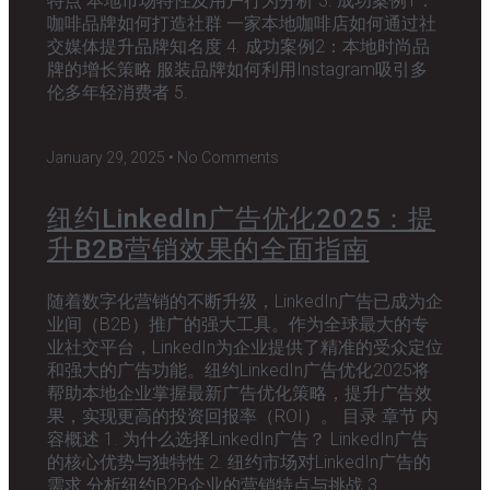
特点 本地市场特性及用户行为分析 3. 成功案例1：
咖啡品牌如何打造社群 一家本地咖啡店如何通过社
交媒体提升品牌知名度 4. 成功案例2：本地时尚品
牌的增长策略 服装品牌如何利用Instagram吸引多
伦多年轻消费者 5.
January 29, 2025
No Comments
纽约LinkedIn广告优化2025：提
升B2B营销效果的全面指南
随着数字化营销的不断升级，LinkedIn广告已成为企
业间（B2B）推广的强大工具。作为全球最大的专
业社交平台，LinkedIn为企业提供了精准的受众定位
和强大的广告功能。纽约LinkedIn广告优化2025将
帮助本地企业掌握最新广告优化策略，提升广告效
果，实现更高的投资回报率（ROI）。 目录 章节 内
容概述 1. 为什么选择LinkedIn广告？ LinkedIn广告
的核心优势与独特性 2. 纽约市场对LinkedIn广告的
需求 分析纽约B2B企业的营销特点与挑战 3.