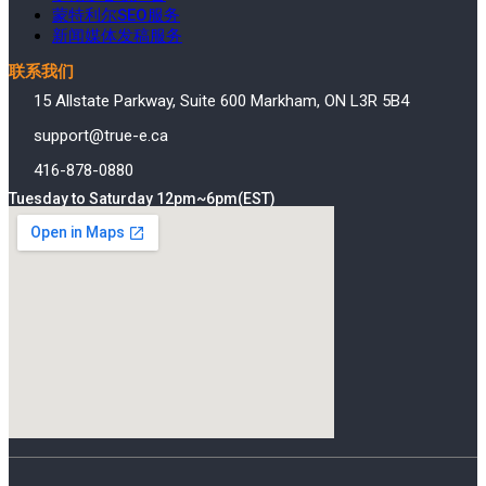
蒙特利尔SEO服务
新闻媒体发稿服务
联系我们
15 Allstate Parkway, Suite 600 Markham, ON L3R 5B4
support@true-e.ca
416-878-0880
Tuesday to Saturday 12pm~6pm(EST)