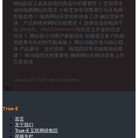
网站的定义及其在现代商业中的重要性 2. 芝加哥市
场对电商网站的需求 分析芝加哥消费者行为及电商
发展趋势 3. 电商网站开发前的准备工作 确定目标市
场、产品种类和网站功能需求 4. 选择合适的电商平
台 Shopify、WooCommerce与自定义开发的优劣
对比 5. 网站设计与用户体验优化 创建吸引客户的视
觉效果与友好的导航体验 6. 网站功能开发与核心模
块 产品展示、支付系统、物流跟踪等关键模块的搭
建 7. 移动端优化的重要性 确保网站在移动设备上的
完美表现
January 27, 2025
No Comments
True-E
首页
关于我们
True-E 互联网研教院
视频专栏