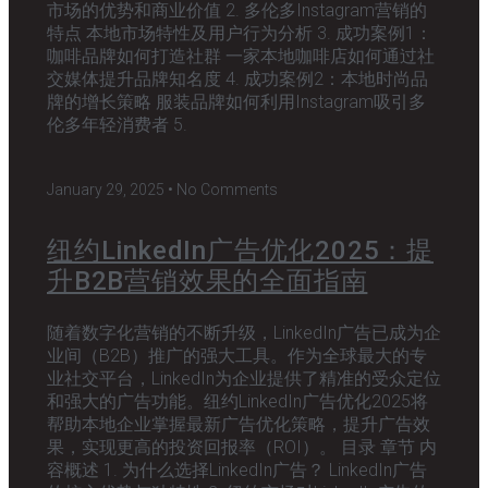
市场的优势和商业价值 2. 多伦多Instagram营销的
特点 本地市场特性及用户行为分析 3. 成功案例1：
咖啡品牌如何打造社群 一家本地咖啡店如何通过社
交媒体提升品牌知名度 4. 成功案例2：本地时尚品
牌的增长策略 服装品牌如何利用Instagram吸引多
伦多年轻消费者 5.
January 29, 2025
No Comments
纽约LinkedIn广告优化2025：提
升B2B营销效果的全面指南
随着数字化营销的不断升级，LinkedIn广告已成为企
业间（B2B）推广的强大工具。作为全球最大的专
业社交平台，LinkedIn为企业提供了精准的受众定位
和强大的广告功能。纽约LinkedIn广告优化2025将
帮助本地企业掌握最新广告优化策略，提升广告效
果，实现更高的投资回报率（ROI）。 目录 章节 内
容概述 1. 为什么选择LinkedIn广告？ LinkedIn广告