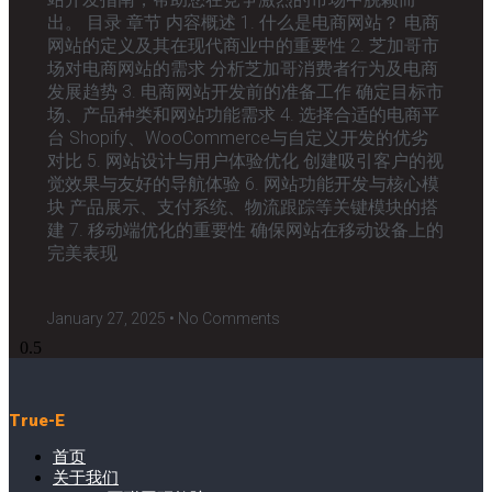
出。 目录 章节 内容概述 1. 什么是电商网站？ 电商
网站的定义及其在现代商业中的重要性 2. 芝加哥市
场对电商网站的需求 分析芝加哥消费者行为及电商
发展趋势 3. 电商网站开发前的准备工作 确定目标市
场、产品种类和网站功能需求 4. 选择合适的电商平
台 Shopify、WooCommerce与自定义开发的优劣
对比 5. 网站设计与用户体验优化 创建吸引客户的视
觉效果与友好的导航体验 6. 网站功能开发与核心模
块 产品展示、支付系统、物流跟踪等关键模块的搭
建 7. 移动端优化的重要性 确保网站在移动设备上的
完美表现
January 27, 2025
No Comments
True-E
首页
关于我们