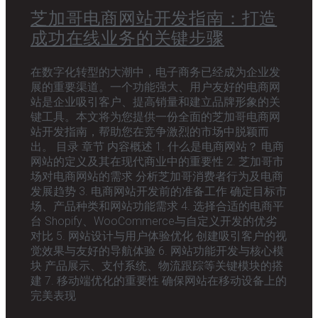
芝加哥电商网站开发指南：打造
成功在线业务的关键步骤
在数字化转型的大潮中，电子商务已经成为企业发
展的重要渠道。一个功能强大、用户友好的电商网
站是企业吸引客户、提高销量和建立品牌形象的关
键工具。本文将为您提供一份全面的芝加哥电商网
站开发指南，帮助您在竞争激烈的市场中脱颖而
出。 目录 章节 内容概述 1. 什么是电商网站？ 电商
网站的定义及其在现代商业中的重要性 2. 芝加哥市
场对电商网站的需求 分析芝加哥消费者行为及电商
发展趋势 3. 电商网站开发前的准备工作 确定目标市
场、产品种类和网站功能需求 4. 选择合适的电商平
台 Shopify、WooCommerce与自定义开发的优劣
对比 5. 网站设计与用户体验优化 创建吸引客户的视
觉效果与友好的导航体验 6. 网站功能开发与核心模
块 产品展示、支付系统、物流跟踪等关键模块的搭
建 7. 移动端优化的重要性 确保网站在移动设备上的
完美表现