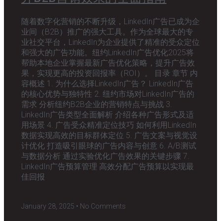
随着数字化营销的不断升级，LinkedIn广告已成为企
业间（B2B）推广的强大工具。作为全球最大的专
业社交平台，LinkedIn为企业提供了精准的受众定位
和强大的广告功能。纽约LinkedIn广告优化2025将
帮助本地企业掌握最新广告优化策略，提升广告效
果，实现更高的投资回报率（ROI）。 目录 章节 内
容概述 1. 为什么选择LinkedIn广告？ LinkedIn广告
的核心优势与独特性 2. 纽约市场对LinkedIn广告的
需求 分析纽约B2B企业的营销特点与挑战 3.
LinkedIn广告类型全面解析 介绍各种广告形式及适
用场景 4. 广告受众精准定位技巧 如何利用LinkedIn
数据实现高效的目标群体定位 5. 广告文案与视觉设
计优化 打造吸引眼球的广告内容与创意 6. A/B测试
与数据分析 通过实验优化广告效果的关键步骤 7.
LinkedIn广告预算管理 高效分配广告预算以实现最
佳回报
January 28, 2025
No Comments