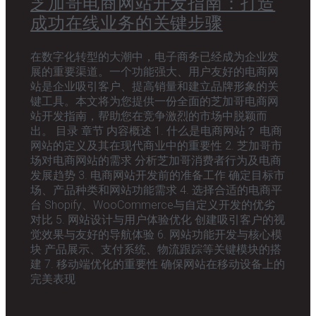
芝加哥电商网站开发指南：打造
成功在线业务的关键步骤
在数字化转型的大潮中，电子商务已经成为企业发
展的重要渠道。一个功能强大、用户友好的电商网
站是企业吸引客户、提高销量和建立品牌形象的关
键工具。本文将为您提供一份全面的芝加哥电商网
站开发指南，帮助您在竞争激烈的市场中脱颖而
出。 目录 章节 内容概述 1. 什么是电商网站？ 电商
网站的定义及其在现代商业中的重要性 2. 芝加哥市
场对电商网站的需求 分析芝加哥消费者行为及电商
发展趋势 3. 电商网站开发前的准备工作 确定目标市
场、产品种类和网站功能需求 4. 选择合适的电商平
台 Shopify、WooCommerce与自定义开发的优劣
对比 5. 网站设计与用户体验优化 创建吸引客户的视
觉效果与友好的导航体验 6. 网站功能开发与核心模
块 产品展示、支付系统、物流跟踪等关键模块的搭
建 7. 移动端优化的重要性 确保网站在移动设备上的
完美表现