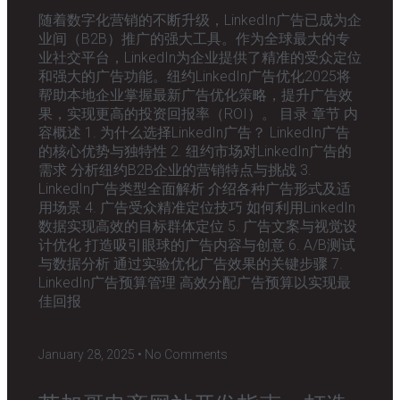
随着数字化营销的不断升级，LinkedIn广告已成为企
业间（B2B）推广的强大工具。作为全球最大的专
业社交平台，LinkedIn为企业提供了精准的受众定位
和强大的广告功能。纽约LinkedIn广告优化2025将
帮助本地企业掌握最新广告优化策略，提升广告效
果，实现更高的投资回报率（ROI）。 目录 章节 内
容概述 1. 为什么选择LinkedIn广告？ LinkedIn广告
的核心优势与独特性 2. 纽约市场对LinkedIn广告的
需求 分析纽约B2B企业的营销特点与挑战 3.
LinkedIn广告类型全面解析 介绍各种广告形式及适
用场景 4. 广告受众精准定位技巧 如何利用LinkedIn
数据实现高效的目标群体定位 5. 广告文案与视觉设
计优化 打造吸引眼球的广告内容与创意 6. A/B测试
与数据分析 通过实验优化广告效果的关键步骤 7.
LinkedIn广告预算管理 高效分配广告预算以实现最
佳回报
January 28, 2025
No Comments