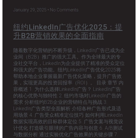
January 29, 2025
No Comments
纽约LinkedIn广告优化2025：提
升B2B营销效果的全面指南
随着数字化营销的不断升级，LinkedIn广告已成为企
业间（B2B）推广的强大工具。作为全球最大的专
业社交平台，LinkedIn为企业提供了精准的受众定位
和强大的广告功能。纽约LinkedIn广告优化2025将
帮助本地企业掌握最新广告优化策略，提升广告效
果，实现更高的投资回报率（ROI）。 目录 章节 内
容概述 1. 为什么选择LinkedIn广告？ LinkedIn广告
的核心优势与独特性 2. 纽约市场对LinkedIn广告的
需求 分析纽约B2B企业的营销特点与挑战 3.
LinkedIn广告类型全面解析 介绍各种广告形式及适
用场景 4. 广告受众精准定位技巧 如何利用LinkedIn
数据实现高效的目标群体定位 5. 广告文案与视觉设
计优化 打造吸引眼球的广告内容与创意 6. A/B测试
与数据分析 通过实验优化广告效果的关键步骤 7.