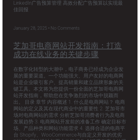
LinkedIn广告预算管理 高效分配广告预算以实现最
佳回报
January 28, 2025
No Comments
芝加哥电商网站开发指南：打造
成功在线业务的关键步骤
在数字化转型的大潮中，电子商务已经成为企业发
展的重要渠道。一个功能强大、用户友好的电商网
站是企业吸引客户、提高销量和建立品牌形象的关
键工具。本文将为您提供一份全面的芝加哥电商网
站开发指南，帮助您在竞争激烈的市场中脱颖而
出。 目录 章节 内容概述 1. 什么是电商网站？ 电商
网站的定义及其在现代商业中的重要性 2. 芝加哥市
场对电商网站的需求 分析芝加哥消费者行为及电商
发展趋势 3. 电商网站开发前的准备工作 确定目标市
场、产品种类和网站功能需求 4. 选择合适的电商平
台 Shopify、WooCommerce与自定义开发的优劣