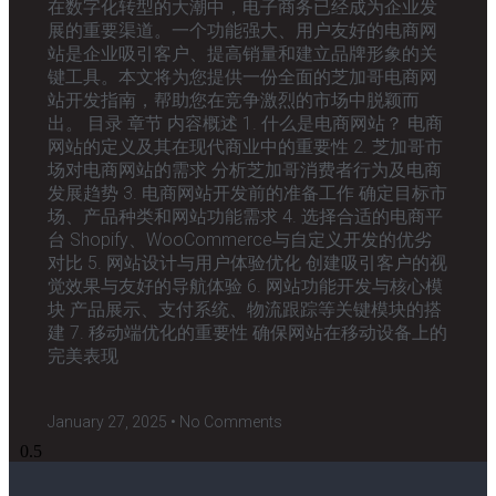
在数字化转型的大潮中，电子商务已经成为企业发
展的重要渠道。一个功能强大、用户友好的电商网
站是企业吸引客户、提高销量和建立品牌形象的关
键工具。本文将为您提供一份全面的芝加哥电商网
站开发指南，帮助您在竞争激烈的市场中脱颖而
出。 目录 章节 内容概述 1. 什么是电商网站？ 电商
网站的定义及其在现代商业中的重要性 2. 芝加哥市
场对电商网站的需求 分析芝加哥消费者行为及电商
发展趋势 3. 电商网站开发前的准备工作 确定目标市
场、产品种类和网站功能需求 4. 选择合适的电商平
台 Shopify、WooCommerce与自定义开发的优劣
对比 5. 网站设计与用户体验优化 创建吸引客户的视
觉效果与友好的导航体验 6. 网站功能开发与核心模
块 产品展示、支付系统、物流跟踪等关键模块的搭
建 7. 移动端优化的重要性 确保网站在移动设备上的
完美表现
January 27, 2025
No Comments