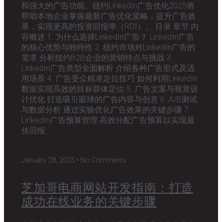
和强大的广告功能。纽约LinkedIn广告优化2025将
帮助本地企业掌握最新广告优化策略，提升广告效
果，实现更高的投资回报率（ROI）。 目录 章节 内
容概述 1. 为什么选择LinkedIn广告？ LinkedIn广告
的核心优势与独特性 2. 纽约市场对LinkedIn广告的
需求 分析纽约B2B企业的营销特点与挑战 3.
LinkedIn广告类型全面解析 介绍各种广告形式及适
用场景 4. 广告受众精准定位技巧 如何利用LinkedIn
数据实现高效的目标群体定位 5. 广告文案与视觉设
计优化 打造吸引眼球的广告内容与创意 6. A/B测试
与数据分析 通过实验优化广告效果的关键步骤 7.
LinkedIn广告预算管理 高效分配广告预算以实现最
佳回报
January 28, 2025
No Comments
芝加哥电商网站开发指南：打造
成功在线业务的关键步骤