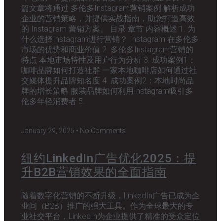
篇文章将通过 多伦多Instagram营销案例 解析成功
企业的营销策略，并提供实战指南，助您打造高效
的 Instagram 营销方案。 目录 章节 内容概述 1. 为
什么选择Instagram进行营销？ Instagram 在多伦多
市场的优势和商业价值 2. 多伦多Instagram营销的
特点 本地市场特性及用户行为分析 3. 成功案例1：
咖啡品牌如何打造社群 一家本地咖啡店如何通过社
交媒体提升品牌知名度 4. 成功案例2：本地时尚品
牌的增长策略 服装品牌如何利用Instagram吸引多
伦多年轻消费者 5.
January 29, 2025
No Comments
纽约LinkedIn广告优化2025：提
升B2B营销效果的全面指南
随着数字化营销的不断升级，LinkedIn广告已成为企
业间（B2B）推广的强大工具。作为全球最大的专
业社交平台，LinkedIn为企业提供了精准的受众定位