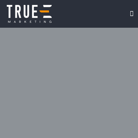
我们
在线课
视频专
TRUE-E 互联网
关于我