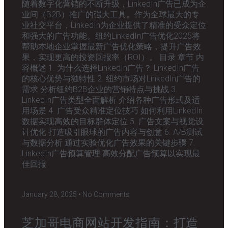
随着数字化营销的不断升级，LinkedIn广告已成为企
业间（B2B）推广的强大工具。作为全球最大的专
业社交平台，LinkedIn为企业提供了精准的受众定位
和强大的广告功能。纽约LinkedIn广告优化2025将
帮助本地企业掌握最新广告优化策略，提升广告效
果，实现更高的投资回报率（ROI）。 目录 章节 内
容概述 1. 为什么选择LinkedIn广告？ LinkedIn广告
的核心优势与独特性 2. 纽约市场对LinkedIn广告的
需求 分析纽约B2B企业的营销特点与挑战 3.
LinkedIn广告类型全面解析 介绍各种广告形式及适
用场景 4. 广告受众精准定位技巧 如何利用LinkedIn
数据实现高效的目标群体定位 5. 广告文案与视觉设
计优化 打造吸引眼球的广告内容与创意 6. A/B测试
与数据分析 通过实验优化广告效果的关键步骤 7.
LinkedIn广告预算管理 高效分配广告预算以实现最
佳回报
January 28, 2025
No Comments
芝加哥电商网站开发指南：打造