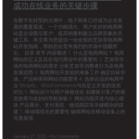
成功在线业务的关键步骤
在数字化转型的大潮中，电子商务已经成为企业发
展的重要渠道。一个功能强大、用户友好的电商网
站是企业吸引客户、提高销量和建立品牌形象的关
键工具。本文将为您提供一份全面的芝加哥电商网
站开发指南，帮助您在竞争激烈的市场中脱颖而
出。 目录 章节 内容概述 1. 什么是电商网站？ 电商
网站的定义及其在现代商业中的重要性 2. 芝加哥市
场对电商网站的需求 分析芝加哥消费者行为及电商
发展趋势 3. 电商网站开发前的准备工作 确定目标市
场、产品种类和网站功能需求 4. 选择合适的电商平
台 Shopify、WooCommerce与自定义开发的优劣
对比 5. 网站设计与用户体验优化 创建吸引客户的视
觉效果与友好的导航体验 6. 网站功能开发与核心模
块 产品展示、支付系统、物流跟踪等关键模块的搭
建 7. 移动端优化的重要性 确保网站在移动设备上的
完美表现
January 27, 2025
No Comments