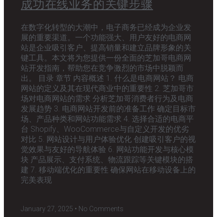
成功在线业务的关键步骤
在数字化转型的大潮中，电子商务已经成为企业发
展的重要渠道。一个功能强大、用户友好的电商网
站是企业吸引客户、提高销量和建立品牌形象的关
键工具。本文将为您提供一份全面的芝加哥电商网
站开发指南，帮助您在竞争激烈的市场中脱颖而
出。 目录 章节 内容概述 1. 什么是电商网站？ 电商
网站的定义及其在现代商业中的重要性 2. 芝加哥市
场对电商网站的需求 分析芝加哥消费者行为及电商
发展趋势 3. 电商网站开发前的准备工作 确定目标市
场、产品种类和网站功能需求 4. 选择合适的电商平
台 Shopify、WooCommerce与自定义开发的优劣
对比 5. 网站设计与用户体验优化 创建吸引客户的视
觉效果与友好的导航体验 6. 网站功能开发与核心模
块 产品展示、支付系统、物流跟踪等关键模块的搭
建 7. 移动端优化的重要性 确保网站在移动设备上的
完美表现
January 27, 2025
No Comments