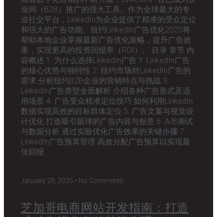
业间（B2B）推广的强大工具。作为全球最大的专
业社交平台，LinkedIn为企业提供了精准的受众定位
和强大的广告功能。纽约LinkedIn广告优化2025将
帮助本地企业掌握最新广告优化策略，提升广告效
果，实现更高的投资回报率（ROI）。 目录 章节 内
容概述 1. 为什么选择LinkedIn广告？ LinkedIn广告
的核心优势与独特性 2. 纽约市场对LinkedIn广告的
需求 分析纽约B2B企业的营销特点与挑战 3.
LinkedIn广告类型全面解析 介绍各种广告形式及适
用场景 4. 广告受众精准定位技巧 如何利用LinkedIn
数据实现高效的目标群体定位 5. 广告文案与视觉设
计优化 打造吸引眼球的广告内容与创意 6. A/B测试
与数据分析 通过实验优化广告效果的关键步骤 7.
LinkedIn广告预算管理 高效分配广告预算以实现最
佳回报
January 28, 2025
No Comments
芝加哥电商网站开发指南：打造