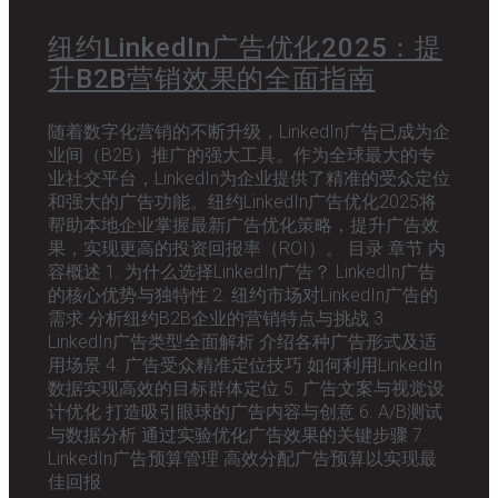
纽约LinkedIn广告优化2025：提
升B2B营销效果的全面指南
随着数字化营销的不断升级，LinkedIn广告已成为企
业间（B2B）推广的强大工具。作为全球最大的专
业社交平台，LinkedIn为企业提供了精准的受众定位
和强大的广告功能。纽约LinkedIn广告优化2025将
帮助本地企业掌握最新广告优化策略，提升广告效
果，实现更高的投资回报率（ROI）。 目录 章节 内
容概述 1. 为什么选择LinkedIn广告？ LinkedIn广告
的核心优势与独特性 2. 纽约市场对LinkedIn广告的
需求 分析纽约B2B企业的营销特点与挑战 3.
LinkedIn广告类型全面解析 介绍各种广告形式及适
用场景 4. 广告受众精准定位技巧 如何利用LinkedIn
数据实现高效的目标群体定位 5. 广告文案与视觉设
计优化 打造吸引眼球的广告内容与创意 6. A/B测试
与数据分析 通过实验优化广告效果的关键步骤 7.
LinkedIn广告预算管理 高效分配广告预算以实现最
佳回报