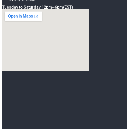
Tuesday to Saturday 12pm~6pm(EST)