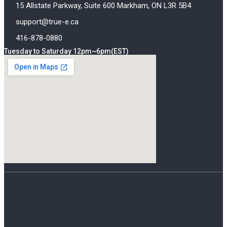
15 Allstate Parkway, Suite 600 Markham, ON L3R 5B4
support@true-e.ca
416-878-0880
Tuesday to Saturday 12pm~6pm(EST)