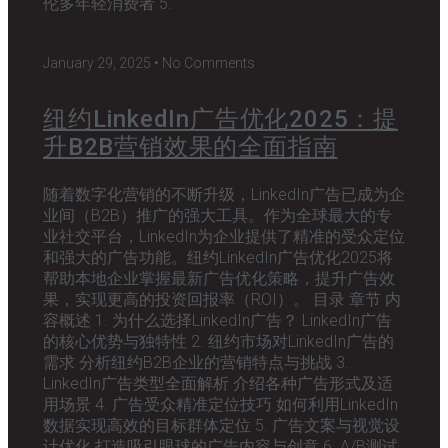
伦多年轻消费者 5.
January 29, 2025
No Comments
纽约LinkedIn广告优化2025：提
升B2B营销效果的全面指南
随着数字化营销的不断升级，LinkedIn广告已成为企
业间（B2B）推广的强大工具。作为全球最大的专
业社交平台，LinkedIn为企业提供了精准的受众定位
和强大的广告功能。纽约LinkedIn广告优化2025将
帮助本地企业掌握最新广告优化策略，提升广告效
果，实现更高的投资回报率（ROI）。 目录 章节 内
容概述 1. 为什么选择LinkedIn广告？ LinkedIn广告
的核心优势与独特性 2. 纽约市场对LinkedIn广告的
需求 分析纽约B2B企业的营销特点与挑战 3.
LinkedIn广告类型全面解析 介绍各种广告形式及适
用场景 4. 广告受众精准定位技巧 如何利用LinkedIn
数据实现高效的目标群体定位 5. 广告文案与视觉设
计优化 打造吸引眼球的广告内容与创意 6. A/B测试