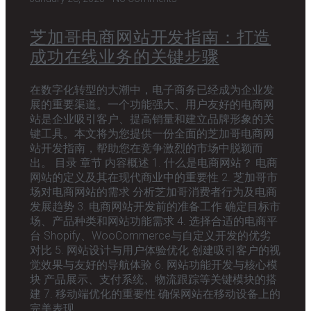
芝加哥电商网站开发指南：打造
成功在线业务的关键步骤
在数字化转型的大潮中，电子商务已经成为企业发
展的重要渠道。一个功能强大、用户友好的电商网
站是企业吸引客户、提高销量和建立品牌形象的关
键工具。本文将为您提供一份全面的芝加哥电商网
站开发指南，帮助您在竞争激烈的市场中脱颖而
出。 目录 章节 内容概述 1. 什么是电商网站？ 电商
网站的定义及其在现代商业中的重要性 2. 芝加哥市
场对电商网站的需求 分析芝加哥消费者行为及电商
发展趋势 3. 电商网站开发前的准备工作 确定目标市
场、产品种类和网站功能需求 4. 选择合适的电商平
台 Shopify、WooCommerce与自定义开发的优劣
对比 5. 网站设计与用户体验优化 创建吸引客户的视
觉效果与友好的导航体验 6. 网站功能开发与核心模
块 产品展示、支付系统、物流跟踪等关键模块的搭
建 7. 移动端优化的重要性 确保网站在移动设备上的
完美表现