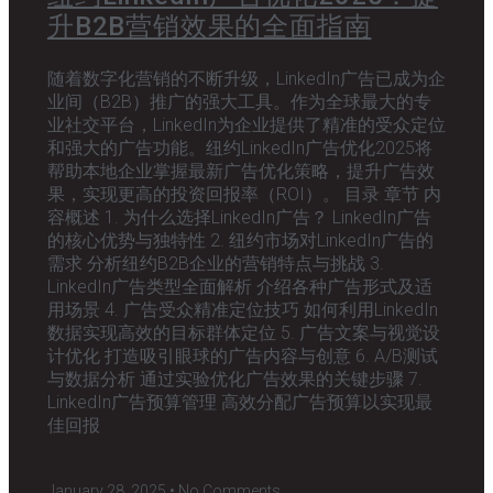
升B2B营销效果的全面指南
随着数字化营销的不断升级，LinkedIn广告已成为企
业间（B2B）推广的强大工具。作为全球最大的专
业社交平台，LinkedIn为企业提供了精准的受众定位
和强大的广告功能。纽约LinkedIn广告优化2025将
帮助本地企业掌握最新广告优化策略，提升广告效
果，实现更高的投资回报率（ROI）。 目录 章节 内
容概述 1. 为什么选择LinkedIn广告？ LinkedIn广告
的核心优势与独特性 2. 纽约市场对LinkedIn广告的
需求 分析纽约B2B企业的营销特点与挑战 3.
LinkedIn广告类型全面解析 介绍各种广告形式及适
用场景 4. 广告受众精准定位技巧 如何利用LinkedIn
数据实现高效的目标群体定位 5. 广告文案与视觉设
计优化 打造吸引眼球的广告内容与创意 6. A/B测试
与数据分析 通过实验优化广告效果的关键步骤 7.
LinkedIn广告预算管理 高效分配广告预算以实现最
佳回报
January 28, 2025
No Comments