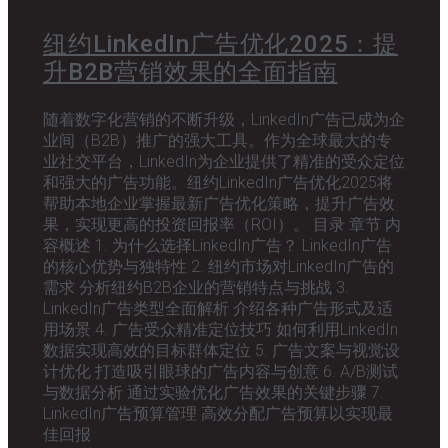
纽约LinkedIn广告优化2025：提
升B2B营销效果的全面指南
随着数字化营销的不断升级，LinkedIn广告已成为企
业间（B2B）推广的强大工具。作为全球最大的专
业社交平台，LinkedIn为企业提供了精准的受众定位
和强大的广告功能。纽约LinkedIn广告优化2025将
帮助本地企业掌握最新广告优化策略，提升广告效
果，实现更高的投资回报率（ROI）。 目录 章节 内
容概述 1. 为什么选择LinkedIn广告？ LinkedIn广告
的核心优势与独特性 2. 纽约市场对LinkedIn广告的
需求 分析纽约B2B企业的营销特点与挑战 3.
LinkedIn广告类型全面解析 介绍各种广告形式及适
用场景 4. 广告受众精准定位技巧 如何利用LinkedIn
数据实现高效的目标群体定位 5. 广告文案与视觉设
计优化 打造吸引眼球的广告内容与创意 6. A/B测试
与数据分析 通过实验优化广告效果的关键步骤 7.
LinkedIn广告预算管理 高效分配广告预算以实现最
佳回报