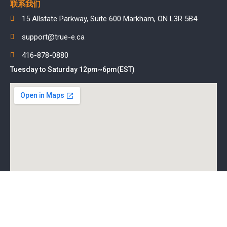
联系我们
15 Allstate Parkway, Suite 600 Markham, ON L3R 5B4
support@true-e.ca
416-878-0880
Tuesday to Saturday 12pm~6pm(EST)