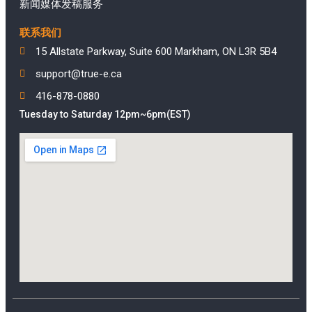
新闻媒体发稿服务
联系我们
15 Allstate Parkway, Suite 600 Markham, ON L3R 5B4
support@true-e.ca
416-878-0880
Tuesday to Saturday 12pm~6pm(EST)