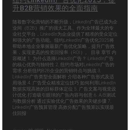
纽约LinkedIn广告优化2025：提
升B2B营销效果的全面指南
随着数字化营销的不断升级，LinkedIn广告已成为企
业间（B2B）推广的强大工具。作为全球最大的专
业社交平台，LinkedIn为企业提供了精准的受众定位
和强大的广告功能。纽约LinkedIn广告优化2025将
帮助本地企业掌握最新广告优化策略，提升广告效
果，实现更高的投资回报率（ROI）。 目录 章节 内
容概述 1. 为什么选择LinkedIn广告？ LinkedIn广告
的核心优势与独特性 2. 纽约市场对LinkedIn广告的
需求 分析纽约B2B企业的营销特点与挑战 3.
LinkedIn广告类型全面解析 介绍各种广告形式及适
用场景 4. 广告受众精准定位技巧 如何利用LinkedIn
数据实现高效的目标群体定位 5. 广告文案与视觉设
计优化 打造吸引眼球的广告内容与创意 6. A/B测试
与数据分析 通过实验优化广告效果的关键步骤 7.
LinkedIn广告预算管理 高效分配广告预算以实现最
佳回报