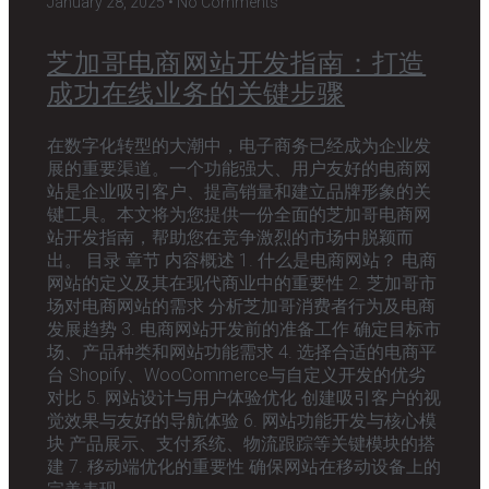
January 28, 2025
No Comments
芝加哥电商网站开发指南：打造
成功在线业务的关键步骤
在数字化转型的大潮中，电子商务已经成为企业发
展的重要渠道。一个功能强大、用户友好的电商网
站是企业吸引客户、提高销量和建立品牌形象的关
键工具。本文将为您提供一份全面的芝加哥电商网
站开发指南，帮助您在竞争激烈的市场中脱颖而
出。 目录 章节 内容概述 1. 什么是电商网站？ 电商
网站的定义及其在现代商业中的重要性 2. 芝加哥市
场对电商网站的需求 分析芝加哥消费者行为及电商
发展趋势 3. 电商网站开发前的准备工作 确定目标市
场、产品种类和网站功能需求 4. 选择合适的电商平
台 Shopify、WooCommerce与自定义开发的优劣
对比 5. 网站设计与用户体验优化 创建吸引客户的视
觉效果与友好的导航体验 6. 网站功能开发与核心模
块 产品展示、支付系统、物流跟踪等关键模块的搭
建 7. 移动端优化的重要性 确保网站在移动设备上的