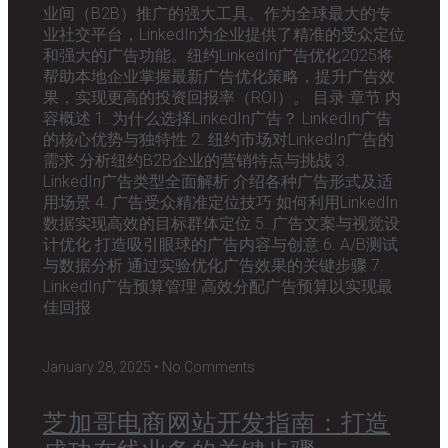
业间（B2B）推广的强大工具。作为全球最大的专
业社交平台，LinkedIn为企业提供了精准的受众定位
和强大的广告功能。纽约LinkedIn广告优化2025将
帮助本地企业掌握最新广告优化策略，提升广告效
果，实现更高的投资回报率（ROI）。 目录 章节 内
容概述 1. 为什么选择LinkedIn广告？ LinkedIn广告
的核心优势与独特性 2. 纽约市场对LinkedIn广告的
需求 分析纽约B2B企业的营销特点与挑战 3.
LinkedIn广告类型全面解析 介绍各种广告形式及适
用场景 4. 广告受众精准定位技巧 如何利用LinkedIn
数据实现高效的目标群体定位 5. 广告文案与视觉设
计优化 打造吸引眼球的广告内容与创意 6. A/B测试
与数据分析 通过实验优化广告效果的关键步骤 7.
LinkedIn广告预算管理 高效分配广告预算以实现最
佳回报
January 28, 2025
No Comments
芝加哥电商网站开发指南：打造