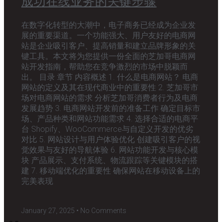
成功在线业务的关键步骤
在数字化转型的大潮中，电子商务已经成为企业发
展的重要渠道。一个功能强大、用户友好的电商网
站是企业吸引客户、提高销量和建立品牌形象的关
键工具。本文将为您提供一份全面的芝加哥电商网
站开发指南，帮助您在竞争激烈的市场中脱颖而
出。 目录 章节 内容概述 1. 什么是电商网站？ 电商
网站的定义及其在现代商业中的重要性 2. 芝加哥市
场对电商网站的需求 分析芝加哥消费者行为及电商
发展趋势 3. 电商网站开发前的准备工作 确定目标市
场、产品种类和网站功能需求 4. 选择合适的电商平
台 Shopify、WooCommerce与自定义开发的优劣
对比 5. 网站设计与用户体验优化 创建吸引客户的视
觉效果与友好的导航体验 6. 网站功能开发与核心模
块 产品展示、支付系统、物流跟踪等关键模块的搭
建 7. 移动端优化的重要性 确保网站在移动设备上的
完美表现
January 27, 2025
No Comments