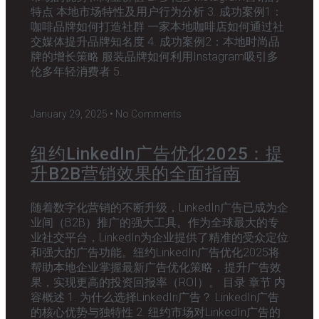
特点 本地市场特性及用户行为分析 3. 成功案例1：
咖啡品牌如何打造社群 一家本地咖啡店如何通过社
交媒体提升品牌知名度 4. 成功案例2：本地时尚品
牌的增长策略 服装品牌如何利用Instagram吸引多
伦多年轻消费者 5.
January 29, 2025
No Comments
纽约LinkedIn广告优化2025：提
升B2B营销效果的全面指南
随着数字化营销的不断升级，LinkedIn广告已成为企
业间（B2B）推广的强大工具。作为全球最大的专
业社交平台，LinkedIn为企业提供了精准的受众定位
和强大的广告功能。纽约LinkedIn广告优化2025将
帮助本地企业掌握最新广告优化策略，提升广告效
果，实现更高的投资回报率（ROI）。 目录 章节 内
容概述 1. 为什么选择LinkedIn广告？ LinkedIn广告
的核心优势与独特性 2. 纽约市场对LinkedIn广告的