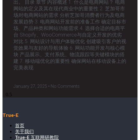
出。 目录 章节 内容概述 1. 什么是电商网站？ 电商
网站的定义及其在现代商业中的重要性 2. 芝加哥市
场对电商网站的需求 分析芝加哥消费者行为及电商
发展趋势 3. 电商网站开发前的准备工作 确定目标市
场、产品种类和网站功能需求 4. 选择合适的电商平
台 Shopify、WooCommerce与自定义开发的优劣
对比 5. 网站设计与用户体验优化 创建吸引客户的视
觉效果与友好的导航体验 6. 网站功能开发与核心模
块 产品展示、支付系统、物流跟踪等关键模块的搭
建 7. 移动端优化的重要性 确保网站在移动设备上的
完美表现
January 27, 2025
No Comments
True-E
首页
关于我们
True-E 互联网研教院