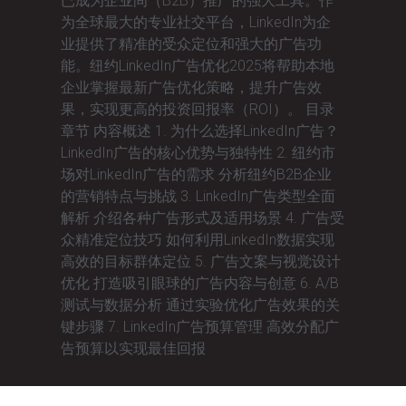
已成为企业间（B2B）推广的强大工具。作
为全球最大的专业社交平台，LinkedIn为企
业提供了精准的受众定位和强大的广告功
能。纽约LinkedIn广告优化2025将帮助本地
企业掌握最新广告优化策略，提升广告效
果，实现更高的投资回报率（ROI）。 目录
章节 内容概述 1. 为什么选择LinkedIn广告？
LinkedIn广告的核心优势与独特性 2. 纽约市
场对LinkedIn广告的需求 分析纽约B2B企业
的营销特点与挑战 3. LinkedIn广告类型全面
解析 介绍各种广告形式及适用场景 4. 广告受
众精准定位技巧 如何利用LinkedIn数据实现
高效的目标群体定位 5. 广告文案与视觉设计
优化 打造吸引眼球的广告内容与创意 6. A/B
测试与数据分析 通过实验优化广告效果的关
键步骤 7. LinkedIn广告预算管理 高效分配广
告预算以实现最佳回报
January 28, 2025
No Comments