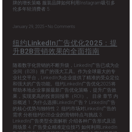
牌的增长策略 服装品牌如何利用Instagram吸引多
伦多年轻消费者 5.
January 29, 2025
No Comments
纽约LinkedIn广告优化2025：提
升B2B营销效果的全面指南
随着数字化营销的不断升级，LinkedIn广告已成为企
业间（B2B）推广的强大工具。作为全球最大的专
业社交平台，LinkedIn为企业提供了精准的受众定位
和强大的广告功能。纽约LinkedIn广告优化2025将
帮助本地企业掌握最新广告优化策略，提升广告效
果，实现更高的投资回报率（ROI）。 目录 章节 内
容概述 1. 为什么选择LinkedIn广告？ LinkedIn广告
的核心优势与独特性 2. 纽约市场对LinkedIn广告的
需求 分析纽约B2B企业的营销特点与挑战 3.
LinkedIn广告类型全面解析 介绍各种广告形式及适
用场景 4. 广告受众精准定位技巧 如何利用LinkedIn