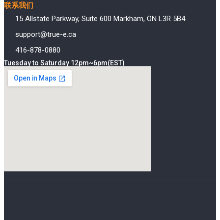
联系我们
15 Allstate Parkway, Suite 600 Markham, ON L3R 5B4
support@true-e.ca
416-878-0880
Tuesday to Saturday 12pm~6pm(EST)