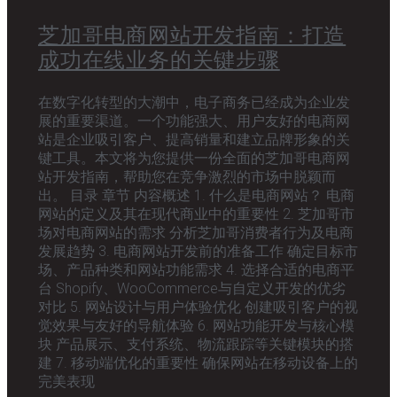
芝加哥电商网站开发指南：打造
成功在线业务的关键步骤
在数字化转型的大潮中，电子商务已经成为企业发
展的重要渠道。一个功能强大、用户友好的电商网
站是企业吸引客户、提高销量和建立品牌形象的关
键工具。本文将为您提供一份全面的芝加哥电商网
站开发指南，帮助您在竞争激烈的市场中脱颖而
出。 目录 章节 内容概述 1. 什么是电商网站？ 电商
网站的定义及其在现代商业中的重要性 2. 芝加哥市
场对电商网站的需求 分析芝加哥消费者行为及电商
发展趋势 3. 电商网站开发前的准备工作 确定目标市
场、产品种类和网站功能需求 4. 选择合适的电商平
台 Shopify、WooCommerce与自定义开发的优劣
对比 5. 网站设计与用户体验优化 创建吸引客户的视
觉效果与友好的导航体验 6. 网站功能开发与核心模
块 产品展示、支付系统、物流跟踪等关键模块的搭
建 7. 移动端优化的重要性 确保网站在移动设备上的
完美表现