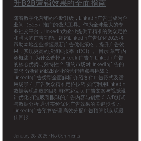
升B2B营销效果的全面指南
随着数字化营销的不断升级，LinkedIn广告已成为企
业间（B2B）推广的强大工具。作为全球最大的专
业社交平台，LinkedIn为企业提供了精准的受众定位
和强大的广告功能。纽约LinkedIn广告优化2025将
帮助本地企业掌握最新广告优化策略，提升广告效
果，实现更高的投资回报率（ROI）。 目录 章节 内
容概述 1. 为什么选择LinkedIn广告？ LinkedIn广告
的核心优势与独特性 2. 纽约市场对LinkedIn广告的
需求 分析纽约B2B企业的营销特点与挑战 3.
LinkedIn广告类型全面解析 介绍各种广告形式及适
用场景 4. 广告受众精准定位技巧 如何利用LinkedIn
数据实现高效的目标群体定位 5. 广告文案与视觉设
计优化 打造吸引眼球的广告内容与创意 6. A/B测试
与数据分析 通过实验优化广告效果的关键步骤 7.
LinkedIn广告预算管理 高效分配广告预算以实现最
佳回报
January 28, 2025
No Comments