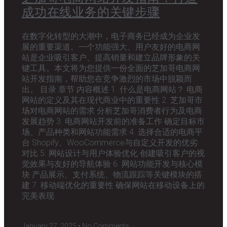
成功在线业务的关键步骤
在数字化转型的大潮中，电子商务已经成为企业发
展的重要渠道。一个功能强大、用户友好的电商网
站是企业吸引客户、提高销量和建立品牌形象的关
键工具。本文将为您提供一份全面的芝加哥电商网
站开发指南，帮助您在竞争激烈的市场中脱颖而
出。 目录 章节 内容概述 1. 什么是电商网站？ 电商
网站的定义及其在现代商业中的重要性 2. 芝加哥市
场对电商网站的需求 分析芝加哥消费者行为及电商
发展趋势 3. 电商网站开发前的准备工作 确定目标市
场、产品种类和网站功能需求 4. 选择合适的电商平
台 Shopify、WooCommerce与自定义开发的优劣
对比 5. 网站设计与用户体验优化 创建吸引客户的视
觉效果与友好的导航体验 6. 网站功能开发与核心模
块 产品展示、支付系统、物流跟踪等关键模块的搭
建 7. 移动端优化的重要性 确保网站在移动设备上的
完美表现
January 27, 2025
No Comments