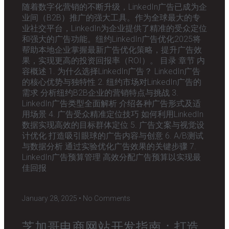
随着数字化营销的不断升级，LinkedIn广告已成为企
业间（B2B）推广的强大工具。作为全球最大的专
业社交平台，LinkedIn为企业提供了精准的受众定位
和强大的广告功能。纽约LinkedIn广告优化2025将
帮助本地企业掌握最新广告优化策略，提升广告效
果，实现更高的投资回报率（ROI）。 目录 章节 内
容概述 1. 为什么选择LinkedIn广告？ LinkedIn广告
的核心优势与独特性 2. 纽约市场对LinkedIn广告的
需求 分析纽约B2B企业的营销特点与挑战 3.
LinkedIn广告类型全面解析 介绍各种广告形式及适
用场景 4. 广告受众精准定位技巧 如何利用LinkedIn
数据实现高效的目标群体定位 5. 广告文案与视觉设
计优化 打造吸引眼球的广告内容与创意 6. A/B测试
与数据分析 通过实验优化广告效果的关键步骤 7.
LinkedIn广告预算管理 高效分配广告预算以实现最
佳回报
January 28, 2025
No Comments
芝加哥电商网站开发指南：打造