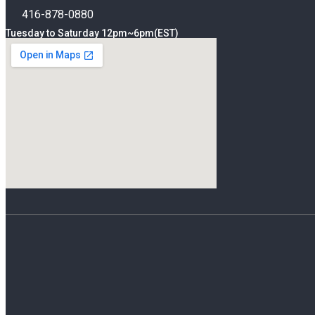
416-878-0880
Tuesday to Saturday 12pm~6pm(EST)