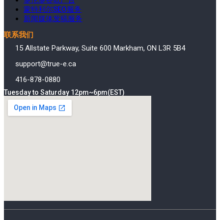
蒙特利尔SEO服务
新闻媒体发稿服务
联系我们
15 Allstate Parkway, Suite 600 Markham, ON L3R 5B4
support@true-e.ca
416-878-0880
Tuesday to Saturday 12pm~6pm(EST)