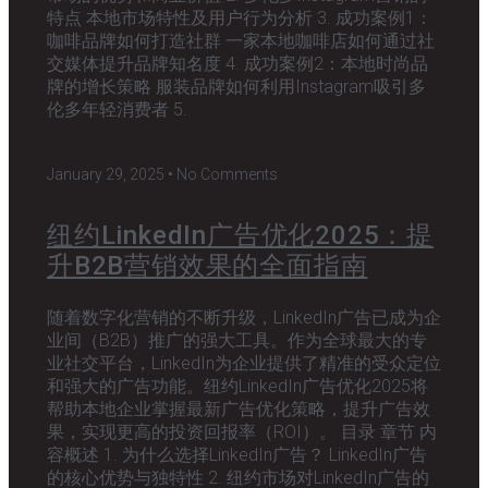
特点 本地市场特性及用户行为分析 3. 成功案例1：
咖啡品牌如何打造社群 一家本地咖啡店如何通过社
交媒体提升品牌知名度 4. 成功案例2：本地时尚品
牌的增长策略 服装品牌如何利用Instagram吸引多
伦多年轻消费者 5.
January 29, 2025
No Comments
纽约LinkedIn广告优化2025：提
升B2B营销效果的全面指南
随着数字化营销的不断升级，LinkedIn广告已成为企
业间（B2B）推广的强大工具。作为全球最大的专
业社交平台，LinkedIn为企业提供了精准的受众定位
和强大的广告功能。纽约LinkedIn广告优化2025将
帮助本地企业掌握最新广告优化策略，提升广告效
果，实现更高的投资回报率（ROI）。 目录 章节 内
容概述 1. 为什么选择LinkedIn广告？ LinkedIn广告
的核心优势与独特性 2. 纽约市场对LinkedIn广告的