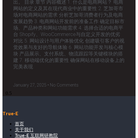
出。 目录 章节 内容概述 1. 什么是电商网站？ 电商
网站的定义及其在现代商业中的重要性 2. 芝加哥市
场对电商网站的需求 分析芝加哥消费者行为及电商
发展趋势 3. 电商网站开发前的准备工作 确定目标市
场、产品种类和网站功能需求 4. 选择合适的电商平
台 Shopify、WooCommerce与自定义开发的优劣
对比 5. 网站设计与用户体验优化 创建吸引客户的视
觉效果与友好的导航体验 6. 网站功能开发与核心模
块 产品展示、支付系统、物流跟踪等关键模块的搭
建 7. 移动端优化的重要性 确保网站在移动设备上的
完美表现
January 27, 2025
No Comments
True-E
首页
关于我们
True-E 互联网研教院