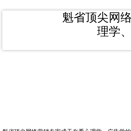
魁省顶尖网
理学