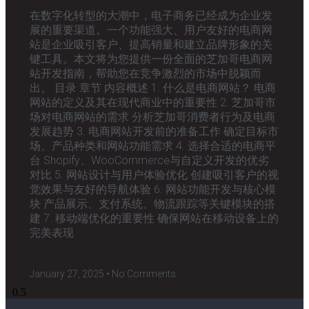
在数字化转型的大潮中，电子商务已经成为企业发
展的重要渠道。一个功能强大、用户友好的电商网
站是企业吸引客户、提高销量和建立品牌形象的关
键工具。本文将为您提供一份全面的芝加哥电商网
站开发指南，帮助您在竞争激烈的市场中脱颖而
出。 目录 章节 内容概述 1. 什么是电商网站？ 电商
网站的定义及其在现代商业中的重要性 2. 芝加哥市
场对电商网站的需求 分析芝加哥消费者行为及电商
发展趋势 3. 电商网站开发前的准备工作 确定目标市
场、产品种类和网站功能需求 4. 选择合适的电商平
台 Shopify、WooCommerce与自定义开发的优劣
对比 5. 网站设计与用户体验优化 创建吸引客户的视
觉效果与友好的导航体验 6. 网站功能开发与核心模
块 产品展示、支付系统、物流跟踪等关键模块的搭
建 7. 移动端优化的重要性 确保网站在移动设备上的
完美表现
January 27, 2025
No Comments