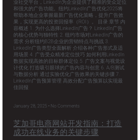
业社交平台，LinkedIn为企业提供了精准的受众定位
和强大的广告功能。纽约LinkedIn广告优化2025将
帮助本地企业掌握最新广告优化策略，提升广告效
果，实现更高的投资回报率（ROI）。 目录 章节 内
容概述 1. 为什么选择LinkedIn广告？ LinkedIn广告
的核心优势与独特性 2. 纽约市场对LinkedIn广告的
需求 分析纽约B2B企业的营销特点与挑战 3.
LinkedIn广告类型全面解析 介绍各种广告形式及适
用场景 4. 广告受众精准定位技巧 如何利用LinkedIn
数据实现高效的目标群体定位 5. 广告文案与视觉设
计优化 打造吸引眼球的广告内容与创意 6. A/B测试
与数据分析 通过实验优化广告效果的关键步骤 7.
LinkedIn广告预算管理 高效分配广告预算以实现最
佳回报
January 28, 2025
No Comments
芝加哥电商网站开发指南：打造
成功在线业务的关键步骤