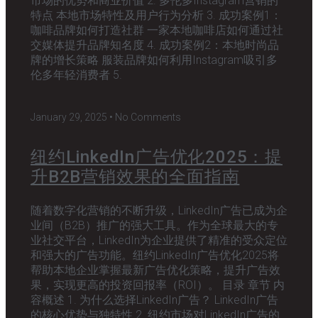
市场的优势和商业价值 2. 多伦多Instagram营销的
特点 本地市场特性及用户行为分析 3. 成功案例1：
咖啡品牌如何打造社群 一家本地咖啡店如何通过社
交媒体提升品牌知名度 4. 成功案例2：本地时尚品
牌的增长策略 服装品牌如何利用Instagram吸引多
伦多年轻消费者 5.
January 29, 2025
No Comments
纽约LinkedIn广告优化2025：提
升B2B营销效果的全面指南
随着数字化营销的不断升级，LinkedIn广告已成为企
业间（B2B）推广的强大工具。作为全球最大的专
业社交平台，LinkedIn为企业提供了精准的受众定位
和强大的广告功能。纽约LinkedIn广告优化2025将
帮助本地企业掌握最新广告优化策略，提升广告效
果，实现更高的投资回报率（ROI）。 目录 章节 内
容概述 1. 为什么选择LinkedIn广告？ LinkedIn广告
的核心优势与独特性 2. 纽约市场对LinkedIn广告的