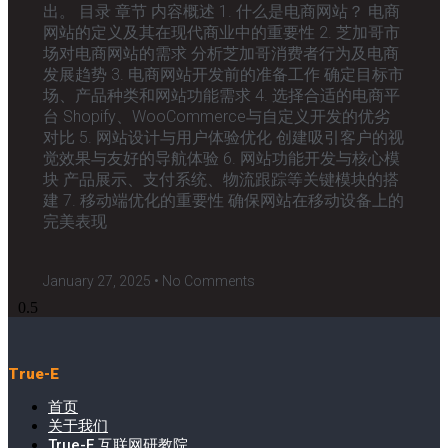
出。 目录 章节 内容概述 1. 什么是电商网站？ 电商
网站的定义及其在现代商业中的重要性 2. 芝加哥市
场对电商网站的需求 分析芝加哥消费者行为及电商
发展趋势 3. 电商网站开发前的准备工作 确定目标市
场、产品种类和网站功能需求 4. 选择合适的电商平
台 Shopify、WooCommerce与自定义开发的优劣
对比 5. 网站设计与用户体验优化 创建吸引客户的视
觉效果与友好的导航体验 6. 网站功能开发与核心模
块 产品展示、支付系统、物流跟踪等关键模块的搭
建 7. 移动端优化的重要性 确保网站在移动设备上的
完美表现
January 27, 2025
No Comments
True-E
首页
关于我们
True-E 互联网研教院