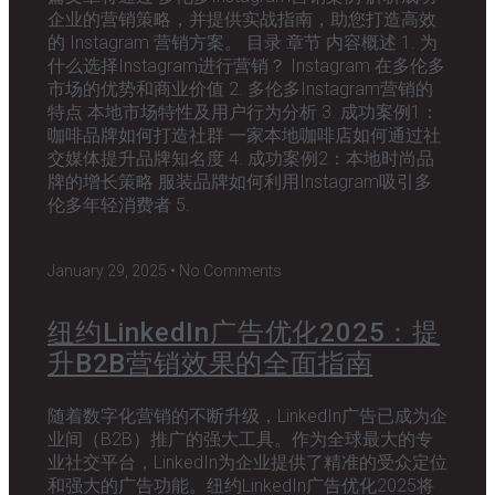
企业的营销策略，并提供实战指南，助您打造高效
的 Instagram 营销方案。 目录 章节 内容概述 1. 为
什么选择Instagram进行营销？ Instagram 在多伦多
市场的优势和商业价值 2. 多伦多Instagram营销的
特点 本地市场特性及用户行为分析 3. 成功案例1：
咖啡品牌如何打造社群 一家本地咖啡店如何通过社
交媒体提升品牌知名度 4. 成功案例2：本地时尚品
牌的增长策略 服装品牌如何利用Instagram吸引多
伦多年轻消费者 5.
January 29, 2025
No Comments
纽约LinkedIn广告优化2025：提
升B2B营销效果的全面指南
随着数字化营销的不断升级，LinkedIn广告已成为企
业间（B2B）推广的强大工具。作为全球最大的专
业社交平台，LinkedIn为企业提供了精准的受众定位
和强大的广告功能。纽约LinkedIn广告优化2025将