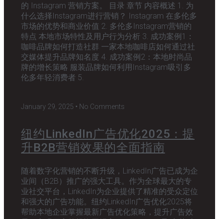
的 Instagram 营销方案。 目录 章节 内容概述 1. 为
什么选择Instagram进行营销？ Instagram 在多伦多
市场的优势和商业价值 2. 多伦多Instagram营销的
特点 本地市场特性及用户行为分析 3. 成功案例1：
咖啡品牌如何打造社群 一家本地咖啡店如何通过社
交媒体提升品牌知名度 4. 成功案例2：本地时尚品
牌的增长策略 服装品牌如何利用Instagram吸引多
伦多年轻消费者 5.
January 29, 2025
No Comments
纽约LinkedIn广告优化2025：提
升B2B营销效果的全面指南
随着数字化营销的不断升级，LinkedIn广告已成为企
业间（B2B）推广的强大工具。作为全球最大的专
业社交平台，LinkedIn为企业提供了精准的受众定位
和强大的广告功能。纽约LinkedIn广告优化2025将
帮助本地企业掌握最新广告优化策略，提升广告效