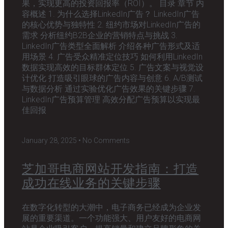
果，实现更高的投资回报率（ROI）。 目录 章节 内
容概述 1. 为什么选择LinkedIn广告？ LinkedIn广告
的核心优势与独特性 2. 纽约市场对LinkedIn广告的
需求 分析纽约B2B企业的营销特点与挑战 3.
LinkedIn广告类型全面解析 介绍各种广告形式及适
用场景 4. 广告受众精准定位技巧 如何利用LinkedIn
数据实现高效的目标群体定位 5. 广告文案与视觉设
计优化 打造吸引眼球的广告内容与创意 6. A/B测试
与数据分析 通过实验优化广告效果的关键步骤 7.
LinkedIn广告预算管理 高效分配广告预算以实现最
佳回报
January 28, 2025
No Comments
芝加哥电商网站开发指南：打造
成功在线业务的关键步骤
在数字化转型的大潮中，电子商务已经成为企业发
展的重要渠道。一个功能强大、用户友好的电商网