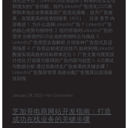
业社交平台，LinkedIn为企业提供了精准的受众定位
和强大的广告功能。纽约LinkedIn广告优化2025将
帮助本地企业掌握最新广告优化策略，提升广告效
果，实现更高的投资回报率（ROI）。 目录 章节 内
容概述 1. 为什么选择LinkedIn广告？ LinkedIn广告
的核心优势与独特性 2. 纽约市场对LinkedIn广告的
需求 分析纽约B2B企业的营销特点与挑战 3.
LinkedIn广告类型全面解析 介绍各种广告形式及适
用场景 4. 广告受众精准定位技巧 如何利用LinkedIn
数据实现高效的目标群体定位 5. 广告文案与视觉设
计优化 打造吸引眼球的广告内容与创意 6. A/B测试
与数据分析 通过实验优化广告效果的关键步骤 7.
LinkedIn广告预算管理 高效分配广告预算以实现最
佳回报
January 28, 2025
No Comments
芝加哥电商网站开发指南：打造
成功在线业务的关键步骤