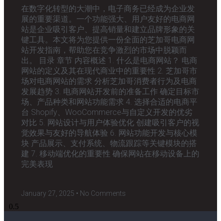
在数字化转型的大潮中，电子商务已经成为企业发
展的重要渠道。一个功能强大、用户友好的电商网
站是企业吸引客户、提高销量和建立品牌形象的关
键工具。本文将为您提供一份全面的芝加哥电商网
站开发指南，帮助您在竞争激烈的市场中脱颖而
出。 目录 章节 内容概述 1. 什么是电商网站？ 电商
网站的定义及其在现代商业中的重要性 2. 芝加哥市
场对电商网站的需求 分析芝加哥消费者行为及电商
发展趋势 3. 电商网站开发前的准备工作 确定目标市
场、产品种类和网站功能需求 4. 选择合适的电商平
台 Shopify、WooCommerce与自定义开发的优劣
对比 5. 网站设计与用户体验优化 创建吸引客户的视
觉效果与友好的导航体验 6. 网站功能开发与核心模
块 产品展示、支付系统、物流跟踪等关键模块的搭
建 7. 移动端优化的重要性 确保网站在移动设备上的
完美表现
January 27, 2025
No Comments