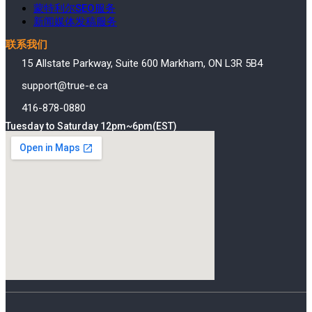
蒙特利尔SEO服务
新闻媒体发稿服务
联系我们
15 Allstate Parkway, Suite 600 Markham, ON L3R 5B4
support@true-e.ca
416-878-0880
Tuesday to Saturday 12pm~6pm(EST)