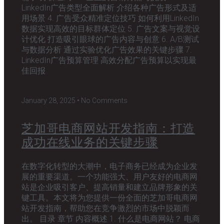
LinkedIn广告类型全面解析 介绍各种广告形式及适
用场景 4. 广告受众精准定位技巧 如何利用LinkedIn
数据实现高效的目标群体定位 5. 广告文案与视觉设
计优化 打造吸引眼球的广告内容与创意 6. A/B测试
与数据分析 通过实验优化广告效果的关键步骤 7.
LinkedIn广告预算管理 高效分配广告预算以实现最
佳回报
January 28, 2025
No Comments
芝加哥电商网站开发指南：打造
成功在线业务的关键步骤
在数字化转型的大潮中，电子商务已经成为企业发
展的重要渠道。一个功能强大、用户友好的电商网
站是企业吸引客户、提高销量和建立品牌形象的关
键工具。本文将为您提供一份全面的芝加哥电商网
站开发指南，帮助您在竞争激烈的市场中脱颖而
出。 目录 章节 内容概述 1. 什么是电商网站？ 电商