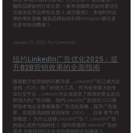
咖啡品牌如何打造社群 一家本地咖啡店如何通过社
交媒体提升品牌知名度 4. 成功案例2：本地时尚品
牌的增长策略 服装品牌如何利用Instagram吸引多
伦多年轻消费者 5.
January 29, 2025
No Comments
纽约LinkedIn广告优化2025：提
升B2B营销效果的全面指南
随着数字化营销的不断升级，LinkedIn广告已成为企
业间（B2B）推广的强大工具。作为全球最大的专
业社交平台，LinkedIn为企业提供了精准的受众定位
和强大的广告功能。纽约LinkedIn广告优化2025将
帮助本地企业掌握最新广告优化策略，提升广告效
果，实现更高的投资回报率（ROI）。 目录 章节 内
容概述 1. 为什么选择LinkedIn广告？ LinkedIn广告
的核心优势与独特性 2. 纽约市场对LinkedIn广告的
需求 分析纽约B2B企业的营销特点与挑战 3.