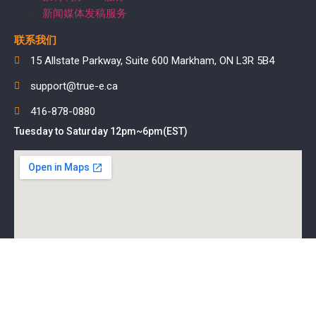
新闻媒体发稿服务
联系我们
15 Allstate Parkway, Suite 600 Markham, ON L3R 5B4
support@true-e.ca
416-878-0880
Tuesday to Saturday 12pm~6pm(EST)