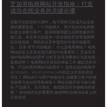
芝加哥电商网站开发指南：打造
成功在线业务的关键步骤
在数字化转型的大潮中，电子商务已经成为企业发
展的重要渠道。一个功能强大、用户友好的电商网
站是企业吸引客户、提高销量和建立品牌形象的关
键工具。本文将为您提供一份全面的芝加哥电商网
站开发指南，帮助您在竞争激烈的市场中脱颖而
出。 目录 章节 内容概述 1. 什么是电商网站？ 电商
网站的定义及其在现代商业中的重要性 2. 芝加哥市
场对电商网站的需求 分析芝加哥消费者行为及电商
发展趋势 3. 电商网站开发前的准备工作 确定目标市
场、产品种类和网站功能需求 4. 选择合适的电商平
台 Shopify、WooCommerce与自定义开发的优劣
对比 5. 网站设计与用户体验优化 创建吸引客户的视
觉效果与友好的导航体验 6. 网站功能开发与核心模
块 产品展示、支付系统、物流跟踪等关键模块的搭
建 7. 移动端优化的重要性 确保网站在移动设备上的
完美表现