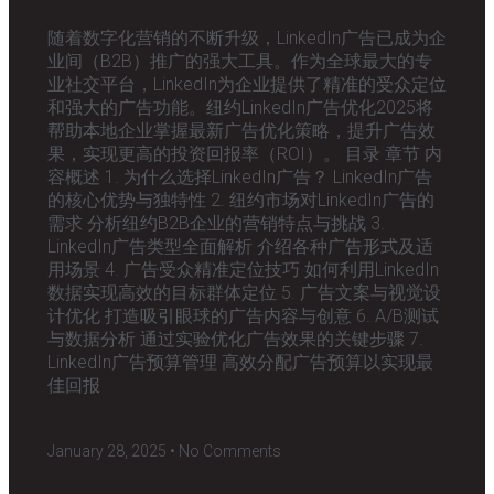
随着数字化营销的不断升级，LinkedIn广告已成为企
业间（B2B）推广的强大工具。作为全球最大的专
业社交平台，LinkedIn为企业提供了精准的受众定位
和强大的广告功能。纽约LinkedIn广告优化2025将
帮助本地企业掌握最新广告优化策略，提升广告效
果，实现更高的投资回报率（ROI）。 目录 章节 内
容概述 1. 为什么选择LinkedIn广告？ LinkedIn广告
的核心优势与独特性 2. 纽约市场对LinkedIn广告的
需求 分析纽约B2B企业的营销特点与挑战 3.
LinkedIn广告类型全面解析 介绍各种广告形式及适
用场景 4. 广告受众精准定位技巧 如何利用LinkedIn
数据实现高效的目标群体定位 5. 广告文案与视觉设
计优化 打造吸引眼球的广告内容与创意 6. A/B测试
与数据分析 通过实验优化广告效果的关键步骤 7.
LinkedIn广告预算管理 高效分配广告预算以实现最
佳回报
January 28, 2025
No Comments