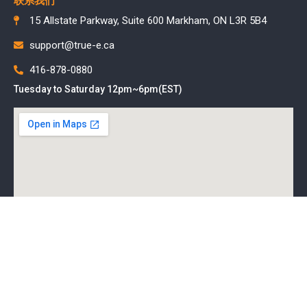
联系我们
15 Allstate Parkway, Suite 600 Markham, ON L3R 5B4
support@true-e.ca
416-878-0880
Tuesday to Saturday 12pm~6pm(EST)