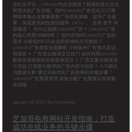
业社交平台，LinkedIn为企业提供了精准的受众定位
和强大的广告功能。纽约LinkedIn广告优化2025将
帮助本地企业掌握最新广告优化策略，提升广告效
果，实现更高的投资回报率（ROI）。 目录 章节 内
容概述 1. 为什么选择LinkedIn广告？ LinkedIn广告
的核心优势与独特性 2. 纽约市场对LinkedIn广告的
需求 分析纽约B2B企业的营销特点与挑战 3.
LinkedIn广告类型全面解析 介绍各种广告形式及适
用场景 4. 广告受众精准定位技巧 如何利用LinkedIn
数据实现高效的目标群体定位 5. 广告文案与视觉设
计优化 打造吸引眼球的广告内容与创意 6. A/B测试
与数据分析 通过实验优化广告效果的关键步骤 7.
LinkedIn广告预算管理 高效分配广告预算以实现最
佳回报
January 28, 2025
No Comments
芝加哥电商网站开发指南：打造
成功在线业务的关键步骤