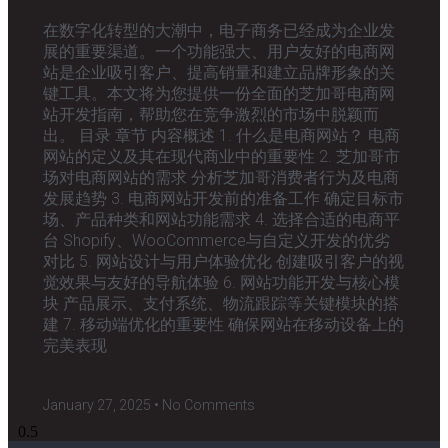
在数字化转型的大潮中，电子商务已经成为企业发
展的重要渠道。一个功能强大、用户友好的电商网
站是企业吸引客户、提高销量和建立品牌形象的关
键工具。本文将为您提供一份全面的芝加哥电商网
站开发指南，帮助您在竞争激烈的市场中脱颖而
出。 目录 章节 内容概述 1. 什么是电商网站？ 电商
网站的定义及其在现代商业中的重要性 2. 芝加哥市
场对电商网站的需求 分析芝加哥消费者行为及电商
发展趋势 3. 电商网站开发前的准备工作 确定目标市
场、产品种类和网站功能需求 4. 选择合适的电商平
台 Shopify、WooCommerce与自定义开发的优劣
对比 5. 网站设计与用户体验优化 创建吸引客户的视
觉效果与友好的导航体验 6. 网站功能开发与核心模
块 产品展示、支付系统、物流跟踪等关键模块的搭
建 7. 移动端优化的重要性 确保网站在移动设备上的
完美表现
January 27, 2025
No Comments