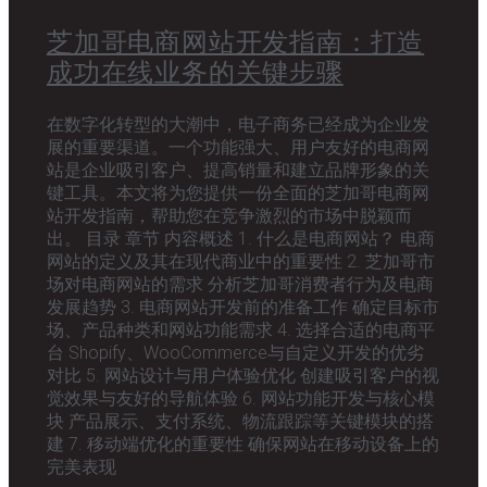
芝加哥电商网站开发指南：打造
成功在线业务的关键步骤
在数字化转型的大潮中，电子商务已经成为企业发
展的重要渠道。一个功能强大、用户友好的电商网
站是企业吸引客户、提高销量和建立品牌形象的关
键工具。本文将为您提供一份全面的芝加哥电商网
站开发指南，帮助您在竞争激烈的市场中脱颖而
出。 目录 章节 内容概述 1. 什么是电商网站？ 电商
网站的定义及其在现代商业中的重要性 2. 芝加哥市
场对电商网站的需求 分析芝加哥消费者行为及电商
发展趋势 3. 电商网站开发前的准备工作 确定目标市
场、产品种类和网站功能需求 4. 选择合适的电商平
台 Shopify、WooCommerce与自定义开发的优劣
对比 5. 网站设计与用户体验优化 创建吸引客户的视
觉效果与友好的导航体验 6. 网站功能开发与核心模
块 产品展示、支付系统、物流跟踪等关键模块的搭
建 7. 移动端优化的重要性 确保网站在移动设备上的
完美表现