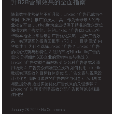
升B2B营销效果的全面指南
随着数字化营销的不断升级，LinkedIn广告已成为企
业间（B2B）推广的强大工具。作为全球最大的专
业社交平台，LinkedIn为企业提供了精准的受众定位
和强大的广告功能。纽约LinkedIn广告优化2025将
帮助本地企业掌握最新广告优化策略，提升广告效
果，实现更高的投资回报率（ROI）。 目录 章节 内
容概述 1. 为什么选择LinkedIn广告？ LinkedIn广告
的核心优势与独特性 2. 纽约市场对LinkedIn广告的
需求 分析纽约B2B企业的营销特点与挑战 3.
LinkedIn广告类型全面解析 介绍各种广告形式及适
用场景 4. 广告受众精准定位技巧 如何利用LinkedIn
数据实现高效的目标群体定位 5. 广告文案与视觉设
计优化 打造吸引眼球的广告内容与创意 6. A/B测试
与数据分析 通过实验优化广告效果的关键步骤 7.
LinkedIn广告预算管理 高效分配广告预算以实现最
佳回报
January 28, 2025
No Comments