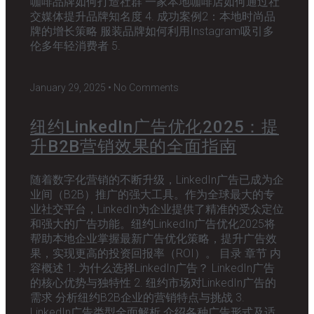
咖啡品牌如何打造社群 一家本地咖啡店如何通过社
交媒体提升品牌知名度 4. 成功案例2：本地时尚品
牌的增长策略 服装品牌如何利用Instagram吸引多
伦多年轻消费者 5.
January 29, 2025
No Comments
纽约LinkedIn广告优化2025：提
升B2B营销效果的全面指南
随着数字化营销的不断升级，LinkedIn广告已成为企
业间（B2B）推广的强大工具。作为全球最大的专
业社交平台，LinkedIn为企业提供了精准的受众定位
和强大的广告功能。纽约LinkedIn广告优化2025将
帮助本地企业掌握最新广告优化策略，提升广告效
果，实现更高的投资回报率（ROI）。 目录 章节 内
容概述 1. 为什么选择LinkedIn广告？ LinkedIn广告
的核心优势与独特性 2. 纽约市场对LinkedIn广告的
需求 分析纽约B2B企业的营销特点与挑战 3.
LinkedIn广告类型全面解析 介绍各种广告形式及适