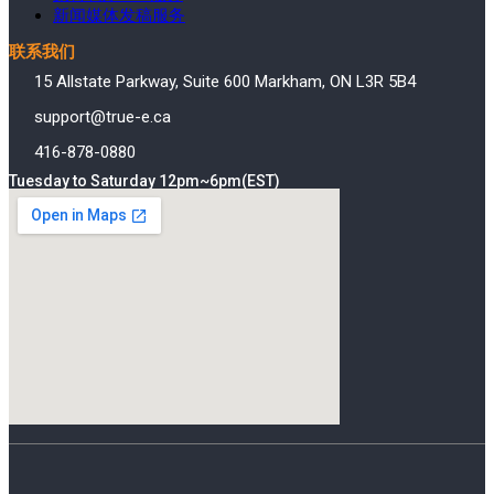
新闻媒体发稿服务
联系我们
15 Allstate Parkway, Suite 600 Markham, ON L3R 5B4
support@true-e.ca
416-878-0880
Tuesday to Saturday 12pm~6pm(EST)