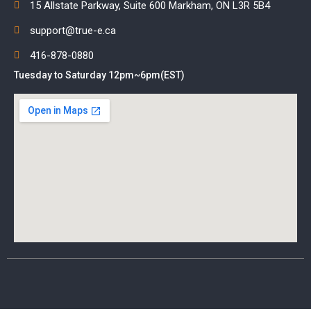
15 Allstate Parkway, Suite 600 Markham, ON L3R 5B4
support@true-e.ca
416-878-0880
Tuesday to Saturday 12pm~6pm(EST)