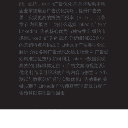
能。纽约LinkedIn广告优化2025将帮助本地
企业掌握最新广告优化策略，提升广告效
果，实现更高的投资回报率（ROI）。 目录
章节 内容概述 1. 为什么选择LinkedIn广告？
LinkedIn广告的核心优势与独特性 2. 纽约市
场对LinkedIn广告的需求 分析纽约B2B企业
的营销特点与挑战 3. LinkedIn广告类型全面
解析 介绍各种广告形式及适用场景 4. 广告受
众精准定位技巧 如何利用LinkedIn数据实现
高效的目标群体定位 5. 广告文案与视觉设计
优化 打造吸引眼球的广告内容与创意 6. A/B
测试与数据分析 通过实验优化广告效果的关
键步骤 7. LinkedIn广告预算管理 高效分配广
告预算以实现最佳回报
January 28, 2025
No Comments