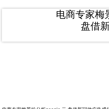
电商专家梅景
盘借