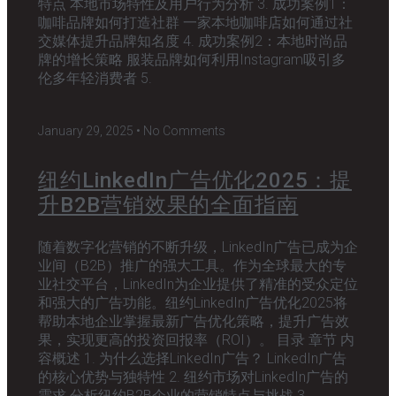
特点 本地市场特性及用户行为分析 3. 成功案例1：
咖啡品牌如何打造社群 一家本地咖啡店如何通过社
交媒体提升品牌知名度 4. 成功案例2：本地时尚品
牌的增长策略 服装品牌如何利用Instagram吸引多
伦多年轻消费者 5.
January 29, 2025
No Comments
纽约LinkedIn广告优化2025：提
升B2B营销效果的全面指南
随着数字化营销的不断升级，LinkedIn广告已成为企
业间（B2B）推广的强大工具。作为全球最大的专
业社交平台，LinkedIn为企业提供了精准的受众定位
和强大的广告功能。纽约LinkedIn广告优化2025将
帮助本地企业掌握最新广告优化策略，提升广告效
果，实现更高的投资回报率（ROI）。 目录 章节 内
容概述 1. 为什么选择LinkedIn广告？ LinkedIn广告
的核心优势与独特性 2. 纽约市场对LinkedIn广告的
需求 分析纽约B2B企业的营销特点与挑战 3.