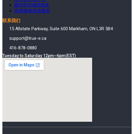
蒙特利尔SEO服务
新闻媒体发稿服务
联系我们
15 Allstate Parkway, Suite 600 Markham, ON L3R 5B4
support@true-e.ca
416-878-0880
Tuesday to Saturday 12pm~6pm(EST)