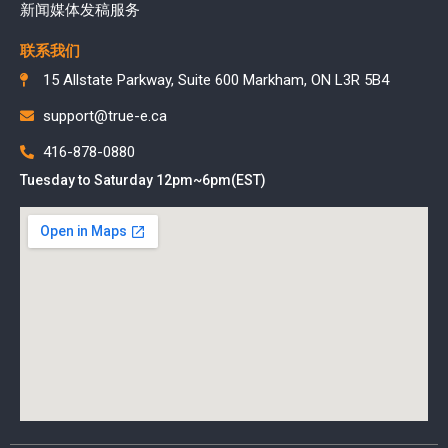
新闻媒体发稿服务
联系我们
15 Allstate Parkway, Suite 600 Markham, ON L3R 5B4
support@true-e.ca
416-878-0880
Tuesday to Saturday 12pm~6pm(EST)